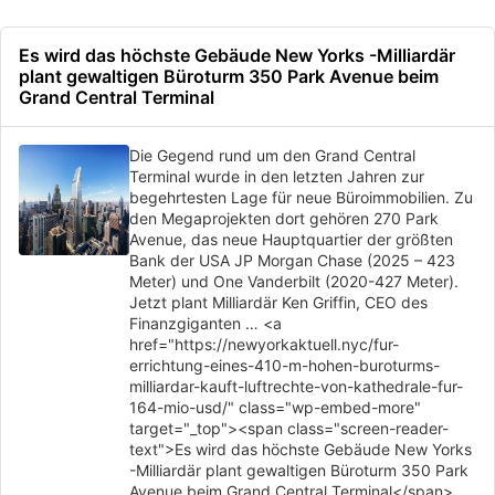
Es wird das höchste Gebäude New Yorks -Milliardär
plant gewaltigen Büroturm 350 Park Avenue beim
Grand Central Terminal
Die Gegend rund um den Grand Central
Terminal wurde in den letzten Jahren zur
begehrtesten Lage für neue Büroimmobilien. Zu
den Megaprojekten dort gehören 270 Park
Avenue, das neue Hauptquartier der größten
Bank der USA JP Morgan Chase (2025 – 423
Meter) und One Vanderbilt (2020-427 Meter).
Jetzt plant Milliardär Ken Griffin, CEO des
Finanzgiganten … <a
href="https://newyorkaktuell.nyc/fur-
errichtung-eines-410-m-hohen-buroturms-
milliardar-kauft-luftrechte-von-kathedrale-fur-
164-mio-usd/" class="wp-embed-more"
target="_top"><span class="screen-reader-
text">Es wird das höchste Gebäude New Yorks
-Milliardär plant gewaltigen Büroturm 350 Park
Avenue beim Grand Central Terminal</span>