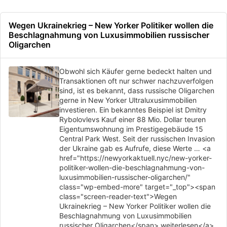
Wegen Ukrainekrieg – New Yorker Politiker wollen die
Beschlagnahmung von Luxusimmobilien russischer
Oligarchen
Obwohl sich Käufer gerne bedeckt halten und
Transaktionen oft nur schwer nachzuverfolgen
sind, ist es bekannt, dass russische Oligarchen
gerne in New Yorker Ultraluxusimmobilien
investieren. Ein bekanntes Beispiel ist Dmitry
Rybolovlevs Kauf einer 88 Mio. Dollar teuren
Eigentumswohnung im Prestigegebäude 15
Central Park West. Seit der russischen Invasion
der Ukraine gab es Aufrufe, diese Werte … <a
href="https://newyorkaktuell.nyc/new-yorker-
politiker-wollen-die-beschlagnahmung-von-
luxusimmobilien-russischer-oligarchen/"
class="wp-embed-more" target="_top"><span
class="screen-reader-text">Wegen
Ukrainekrieg – New Yorker Politiker wollen die
Beschlagnahmung von Luxusimmobilien
russischer Oligarchen</span> weiterlesen</a>