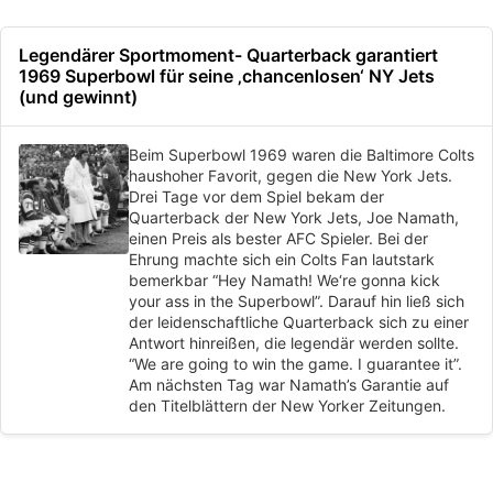
Legendärer Sportmoment- Quarterback garantiert
1969 Superbowl für seine ‚chancenlosen‘ NY Jets
(und gewinnt)
Beim Superbowl 1969 waren die Baltimore Colts
haushoher Favorit, gegen die New York Jets.
Drei Tage vor dem Spiel bekam der
Quarterback der New York Jets, Joe Namath,
einen Preis als bester AFC Spieler. Bei der
Ehrung machte sich ein Colts Fan lautstark
bemerkbar “Hey Namath! We‘re gonna kick
your ass in the Superbowl”. Darauf hin ließ sich
der leidenschaftliche Quarterback sich zu einer
Antwort hinreißen, die legendär werden sollte.
“We are going to win the game. I guarantee it”.
Am nächsten Tag war Namath’s Garantie auf
den Titelblättern der New Yorker Zeitungen.