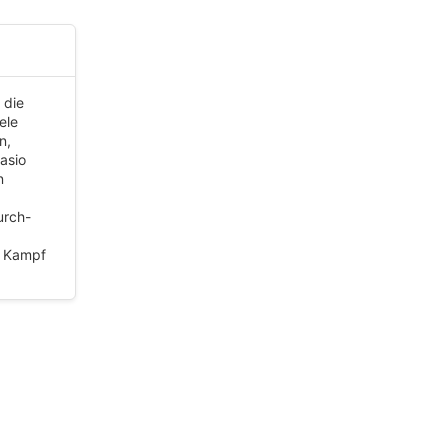
 die
ele
n,
asio
n
urch-
m Kampf