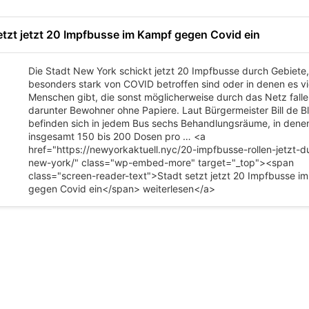
etzt jetzt 20 Impfbusse im Kampf gegen Covid ein
Die Stadt New York schickt jetzt 20 Impfbusse durch Gebiete,
besonders stark von COVID betroffen sind oder in denen es vi
Menschen gibt, die sonst möglicherweise durch das Netz falle
darunter Bewohner ohne Papiere. Laut Bürgermeister Bill de Bl
befinden sich in jedem Bus sechs Behandlungsräume, in dene
insgesamt 150 bis 200 Dosen pro … <a
href="https://newyorkaktuell.nyc/20-impfbusse-rollen-jetzt-d
new-york/" class="wp-embed-more" target="_top"><span
class="screen-reader-text">Stadt setzt jetzt 20 Impfbusse i
gegen Covid ein</span> weiterlesen</a>