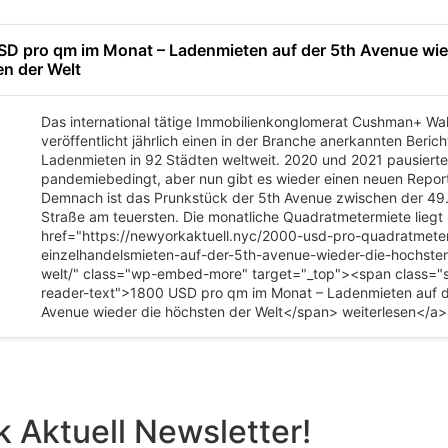
D pro qm im Monat – Ladenmieten auf der 5th Avenue wie
n der Welt
Das international tätige Immobilienkonglomerat Cushman+ Wa
veröffentlicht jährlich einen in der Branche anerkannten Beric
Ladenmieten in 92 Städten weltweit. 2020 und 2021 pausiert
pandemiebedingt, aber nun gibt es wieder einen neuen Repor
Demnach ist das Prunkstück der 5th Avenue zwischen der 49.
Straße am teuersten. Die monatliche Quadratmetermiete liegt
href="https://newyorkaktuell.nyc/2000-usd-pro-quadratmete
einzelhandelsmieten-auf-der-5th-avenue-wieder-die-hochste
welt/" class="wp-embed-more" target="_top"><span class="
reader-text">1800 USD pro qm im Monat – Ladenmieten auf d
Avenue wieder die höchsten der Welt</span> weiterlesen</a>
 Aktuell Newsletter!