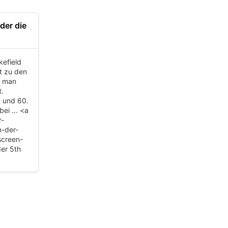
der die
kefield
ht zu den
e man
t.
 und 60.
 bei … <a
r-
n-der-
screen-
er 5th