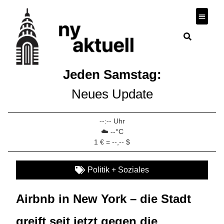
Wirtscha
Jeden Samstag:
Neues Update
--:-- Uhr
☁️ --°C
1 € = --,-- $
Politik + Soziales
Airbnb in New York – die Stadt
greift seit jetzt gegen die