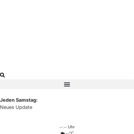
Jeden Samstag:
Neues Update
--:-- Uhr
☁️ --°C