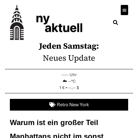
Wirtsch
Jeden Samstag:
Neues Update
--:-- Uhr
☁️ --°C
1 € = --,-- $
Retro New York
Warum ist ein großer Teil
Manhattans nicht im sonst