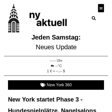
Wirtscha
Jeden Samstag:
Neues Update
--:-- Uhr
☁️ --°C
1 € = --,-- $
New York 360
New York startet Phase 3 -
Hundespielplätze, Nagelsalons