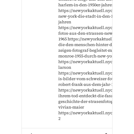
harlem-in-den-1950er-jahren
https://newyorkaktuell.nyc/boomtow
new-york-die-stadt-in-den-1950er-
jahren
https://newyorkaktuell.nyc/collage-
fotos-aus-den-strassen-new-yorks-1950
1965 https://newyorkaktuell.nyc/bilde
die-den-menschen-hinter-dem-image-
zeigen-fotograf-begleitet-marilyn-
monroe-1955-durch-new-york
https://newyorkaktuell.nyc/frank-
larson
https://newyorkaktuell.nyc/new-york-
is-bilder-vom-schweizer-fotograf-
robert-frank-aus-dem-jahr-1958
https://newyorkaktuell.nyc/nach-
ihrem-tod-entdeckt-die-faszinierende-
geschichte-der-strasenfotografin-
vivian-maier
https://newyorkaktuell.nyc/ernst-haa
2