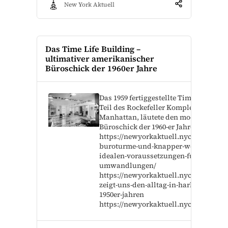
New York Aktuell
Das Time Life Building –
ultimativer amerikanischer
Büroschick der 1960er Jahre
Das 1959 fertiggestellte Time Life Buil
Teil des Rockefeller Komplex in
Manhattan, läutete den modernen
Büroschick der 1960-er Jahre mit ein. 
https://newyorkaktuell.nyc/brachlieg
buroturme-und-knapper-wohnraum-d
idealen-voraussetzungen-fur-
umwandlungen/
https://newyorkaktuell.nyc/roy-decar
zeigt-uns-den-alltag-in-harlem-in-den
1950er-jahren
https://newyorkaktuell.nyc/style-50s-