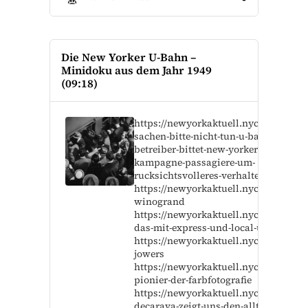
Die New Yorker U-Bahn –
Minidoku aus dem Jahr 1949
(09:18)
https://newyorkaktuell.nyc/diese-18-
sachen-bitte-nicht-tun-u-bahn-
betreiber-bittet-new-yorker-in-neuer-
kampagne-passagiere-um-
rucksichtsvolleres-verhalten
https://newyorkaktuell.nyc/garry-
winogrand
https://newyorkaktuell.nyc/wie-lauft-
das-mit-express-und-local-u-bahnen
https://newyorkaktuell.nyc/james-
jowers
https://newyorkaktuell.nyc/saul-leiter
pionier-der-farbfotografie
https://newyorkaktuell.nyc/roy-
decarava-zeigt-uns-den-alltag-in-