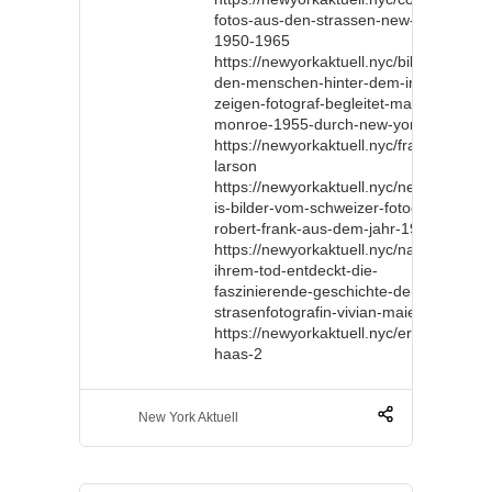
fotos-aus-den-strassen-new-yorks-
1950-1965
https://newyorkaktuell.nyc/bilder-die-
den-menschen-hinter-dem-image-
zeigen-fotograf-begleitet-marilyn-
monroe-1955-durch-new-york
https://newyorkaktuell.nyc/frank-
larson
https://newyorkaktuell.nyc/new-york-
is-bilder-vom-schweizer-fotograf-
robert-frank-aus-dem-jahr-1958
https://newyorkaktuell.nyc/nach-
ihrem-tod-entdeckt-die-
faszinierende-geschichte-der-
strasenfotografin-vivian-maier
https://newyorkaktuell.nyc/ernst-
haas-2
New York Aktuell