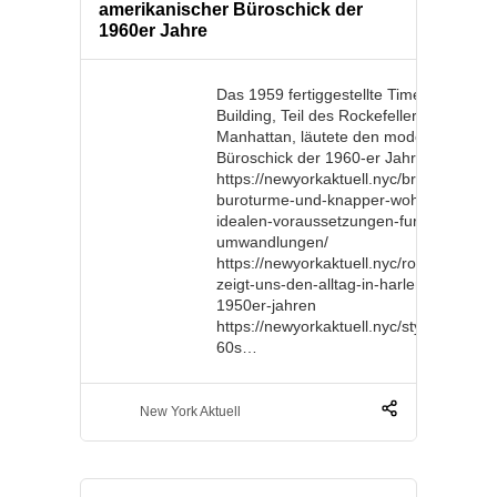
amerikanischer Büroschick der
1960er Jahre
Das 1959 fertiggestellte Time Life
Building, Teil des Rockefeller Komplex i
Manhattan, läutete den modernen
Büroschick der 1960-er Jahre mit ein. 
https://newyorkaktuell.nyc/brachliegend
buroturme-und-knapper-wohnraum-die-
idealen-voraussetzungen-fur-
umwandlungen/
https://newyorkaktuell.nyc/roy-decarava
zeigt-uns-den-alltag-in-harlem-in-den-
1950er-jahren
https://newyorkaktuell.nyc/style-50s-
60s…
New York Aktuell