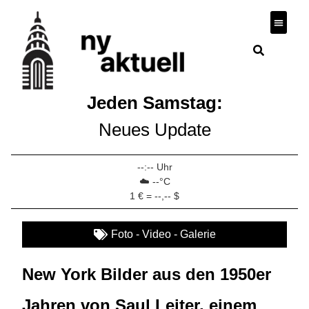
Wirtscha
Jeden Samstag:
Neues Update
--:-- Uhr
☁️ --°C
1 € = --,-- $
Foto - Video - Galerie
New York Bilder aus den 1950er
Jahren von Saul Leiter, einem