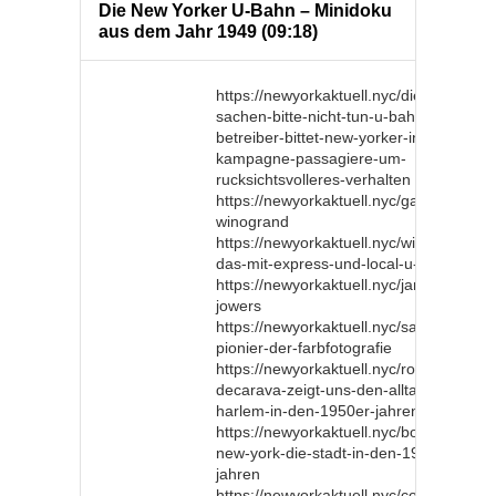
Die New Yorker U-Bahn – Minidoku
aus dem Jahr 1949 (09:18)
https://newyorkaktuell.nyc/diese-18-
sachen-bitte-nicht-tun-u-bahn-
betreiber-bittet-new-yorker-in-neuer-
kampagne-passagiere-um-
rucksichtsvolleres-verhalten
https://newyorkaktuell.nyc/garry-
winogrand
https://newyorkaktuell.nyc/wie-lauft-
das-mit-express-und-local-u-bahnen
https://newyorkaktuell.nyc/james-
jowers
https://newyorkaktuell.nyc/saul-leiter-
pionier-der-farbfotografie
https://newyorkaktuell.nyc/roy-
decarava-zeigt-uns-den-alltag-in-
harlem-in-den-1950er-jahren
https://newyorkaktuell.nyc/boomtown-
new-york-die-stadt-in-den-1950er-
jahren
https://newyorkaktuell.nyc/collage-