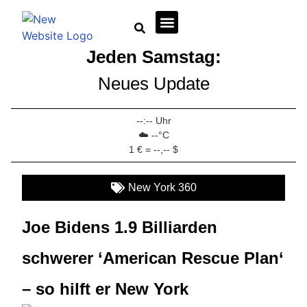
Jeden Samstag:
Wirtschaft + Immobilien
Neues Update
--:-- Uhr
☁️ --°C
1 € = --,-- $
New York 360
Joe Bidens 1.9 Billiarden
schwerer ‘American Rescue Plan‘
– so hilft er New York