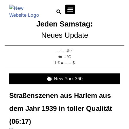
Jeden Samstag:
Wirtschaft + Immobilien
Neues Update
--:-- Uhr
☁️ --°C
1 € = --,-- $
New York 360
Straßenszenen aus Harlem aus
dem Jahr 1939 in toller Qualität
(06:17)