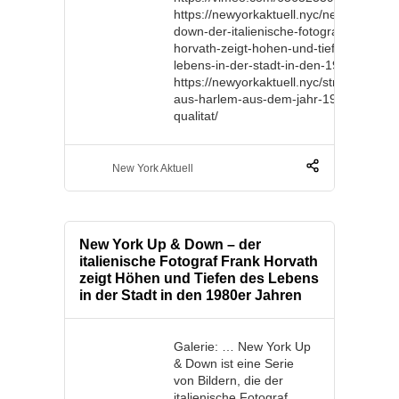
https://newyorkaktuell.nyc/new-york-up-
down-der-italienische-fotograf-frank-
horvath-zeigt-hohen-und-tiefen-des-
lebens-in-der-stadt-in-den-1980er-jahre
https://newyorkaktuell.nyc/strasenszene
aus-harlem-aus-dem-jahr-1939-in-toller
qualitat/
New York Aktuell
New York Up & Down – der
italienische Fotograf Frank Horvath
zeigt Höhen und Tiefen des Lebens
in der Stadt in den 1980er Jahren
Galerie: … New York Up
& Down ist eine Serie
von Bildern, die der
italienische Fotograf