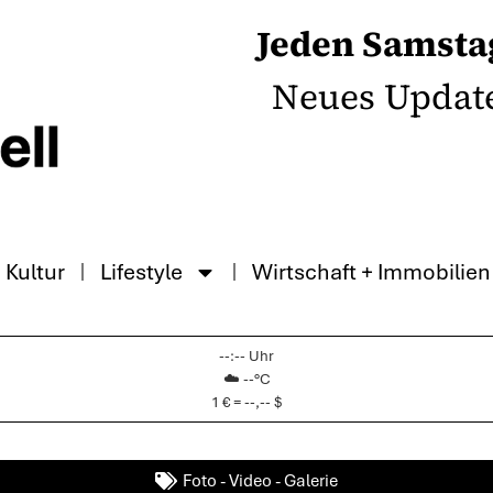
Jeden Samsta
Neues Updat
Kultur
Lifestyle
Wirtschaft + Immobilien
--:-- Uhr
☁️ --°C
1 € = --,-- $
Foto - Video - Galerie