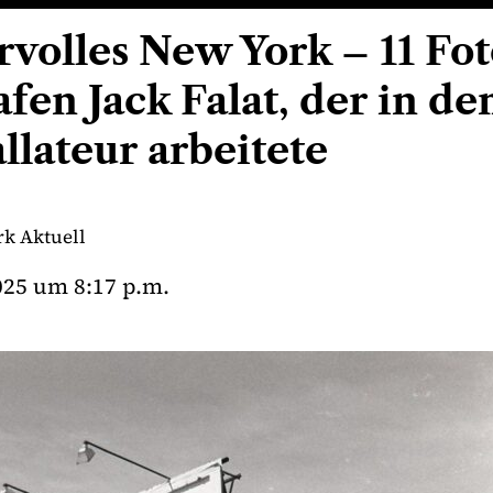
volles New York – 11 Fo
en Jack Falat, der in de
allateur arbeitete
k Aktuell
025
um
8:17 p.m.