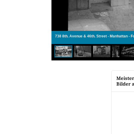
738 8th. Avenue & 46th. Street - Manhattan - F
Meiste
Bilder 