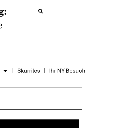
g:
e
Skurriles
Ihr NY Besuch