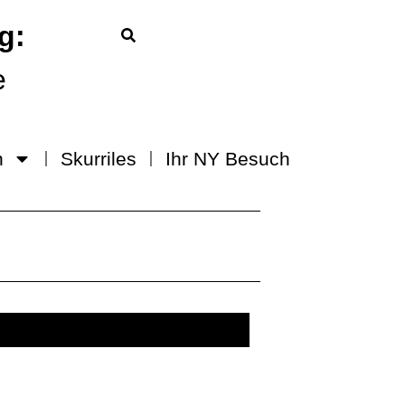
g:
e
n
Skurriles
Ihr NY Besuch