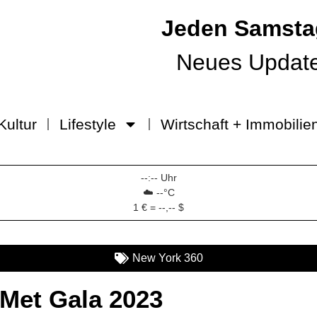
Jeden Samsta
Neues Updat
Kultur
Lifestyle
Wirtschaft + Immobilie
--:-- Uhr
☁️ --°C
1 € = --,-- $
New York 360
 Met Gala 2023