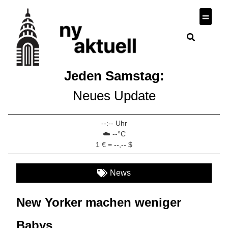
Wirtscha
Jeden Samstag:
Neues Update
--:-- Uhr
☁️ --°C
1 € = --,-- $
News
New Yorker machen weniger
Babys