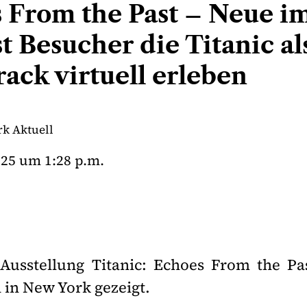
s From the Past – Neue i
st Besucher die Titanic al
ack virtuell erleben
k Aktuell
025
um
1:28 p.m.
Ausstellung Titanic: Echoes From the P
h in New York gezeigt.