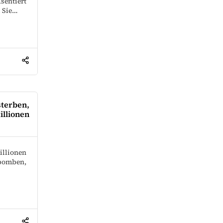
sentiert
. Sie…
sterben,
llionen
illionen
bomben,