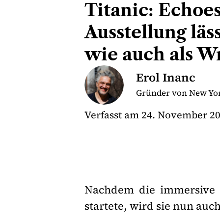
Titanic: Echoe
Ausstellung läs
wie auch als Wr
Erol Inanc
Gründer von New Yor
Verfasst am
24. November 2
Nachdem die immersive 
startete, wird sie nun auc