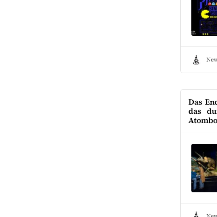
New
Das End
das du
Atombo
New