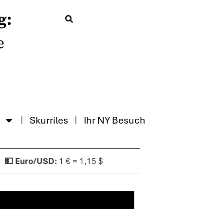
g:
e
Skurriles
Ihr NY Besuch
1 € = 1,15 $