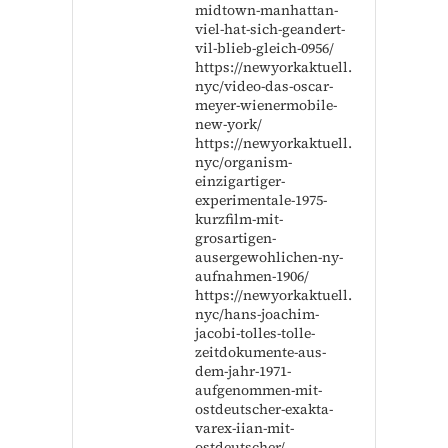
midtown-manhattan-
viel-hat-sich-geandert-
vil-blieb-gleich-0956/
https://newyorkaktuell.
nyc/video-das-oscar-
meyer-wienermobile-
new-york/
https://newyorkaktuell.
nyc/organism-
einzigartiger-
experimentale-1975-
kurzfilm-mit-
grosartigen-
ausergewohlichen-ny-
aufnahmen-1906/
https://newyorkaktuell.
nyc/hans-joachim-
jacobi-tolles-tolle-
zeitdokumente-aus-
dem-jahr-1971-
aufgenommen-mit-
ostdeutscher-exakta-
varex-iian-mit-
ostdeutscher/