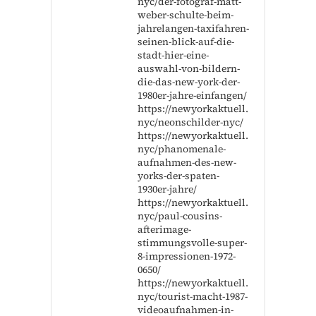
nyc/der-fotograf-matt-
weber-schulte-beim-
jahrelangen-taxifahren-
seinen-blick-auf-die-
stadt-hier-eine-
auswahl-von-bildern-
die-das-new-york-der-
1980er-jahre-einfangen/
https://newyorkaktuell.
nyc/neonschilder-nyc/
https://newyorkaktuell.
nyc/phanomenale-
aufnahmen-des-new-
yorks-der-spaten-
1930er-jahre/
https://newyorkaktuell.
nyc/paul-cousins-
afterimage-
stimmungsvolle-super-
8-impressionen-1972-
0650/
https://newyorkaktuell.
nyc/tourist-macht-1987-
videoaufnahmen-in-