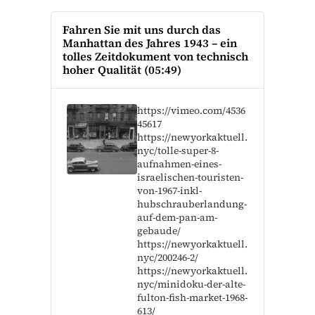
Fahren Sie mit uns durch das
Manhattan des Jahres 1943 – ein
tolles Zeitdokument von technisch
hoher Qualität (05:49)
https://vimeo.com/4536
45617
https://newyorkaktuell.
nyc/tolle-super-8-
aufnahmen-eines-
israelischen-touristen-
von-1967-inkl-
hubschrauberlandung-
auf-dem-pan-am-
gebaude/
https://newyorkaktuell.
nyc/200246-2/
https://newyorkaktuell.
nyc/minidoku-der-alte-
fulton-fish-market-1968-
613/