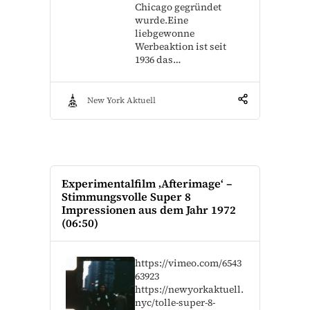
Chicago gegründet
wurde.Eine
liebgewonne
Werbeaktion ist seit
1936 das…
New York Aktuell
Experimentalfilm ‚Afterimage‘ –
Stimmungsvolle Super 8
Impressionen aus dem Jahr 1972
(06:50)
https://vimeo.com/6543
63923
https://newyorkaktuell.
nyc/tolle-super-8-