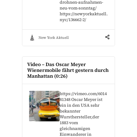
drohnen-aufnahmen-
neu-vom-sonntag/
https://newyorkaktuell.
nyc/136662-2/
New York Aktuell
Video – Das Oscar Meyer
Wienermobile fährt gestern durch
Manhattan (0:26)
https://vimeo.com/6014
81348 Oscar Meyer ist
ein in den USA sehr
bekannter
Wursthersteller,der
1883 vom
gleichnamigen
Einwanderer in