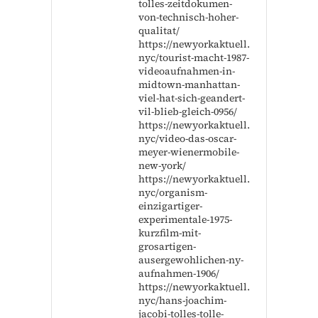
tolles-zeitdokumen-
von-technisch-hoher-
qualitat/
https://newyorkaktuell.
nyc/tourist-macht-1987-
videoaufnahmen-in-
midtown-manhattan-
viel-hat-sich-geandert-
vil-blieb-gleich-0956/
https://newyorkaktuell.
nyc/video-das-oscar-
meyer-wienermobile-
new-york/
https://newyorkaktuell.
nyc/organism-
einzigartiger-
experimentale-1975-
kurzfilm-mit-
grosartigen-
ausergewohlichen-ny-
aufnahmen-1906/
https://newyorkaktuell.
nyc/hans-joachim-
jacobi-tolles-tolle-