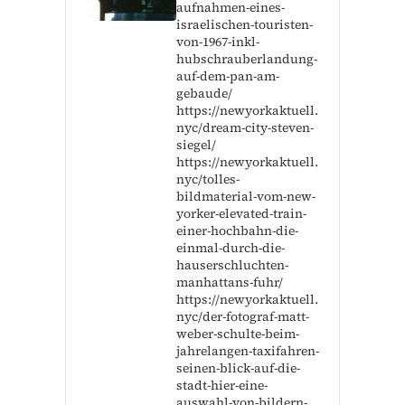
aufnahmen-eines-
israelischen-touristen-
von-1967-inkl-
hubschrauberlandung-
auf-dem-pan-am-
gebaude/
https://newyorkaktuell.
nyc/dream-city-steven-
siegel/
https://newyorkaktuell.
nyc/tolles-
bildmaterial-vom-new-
yorker-elevated-train-
einer-hochbahn-die-
einmal-durch-die-
hauserschluchten-
manhattans-fuhr/
https://newyorkaktuell.
nyc/der-fotograf-matt-
weber-schulte-beim-
jahrelangen-taxifahren-
seinen-blick-auf-die-
stadt-hier-eine-
auswahl-von-bildern-