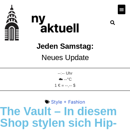
Wirts
Jeden Samstag:
Neues Update
--:-- Uhr
☁️ --°C
1 € = --,-- $
Style + Fashion
The Vault – In diesem
Shop stylen sich Hip-