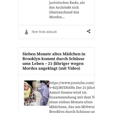
juristisches Ende, als
der Architekt sich
überraschend des
Mordes…
New York Aktuell
Sieben Monate altes Mädchen in
Brooklyn kommt durch Schüsse
ums Leben – 21-Jähriger wegen
Mordes angeklagt (mit Video)
https://www.youtube.com/watch?
v=kZj3RfDbSHs Der 21-jährige
Amuri Greene wird im
Zusammenhang mit dem Tod
eines sieben Monate alten
Mädchens, das am Mittwoch in
Brooklyn durch Schüsse ums