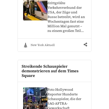
drittgrößte
Verkehrsverbund der
USA, der Züge und
Busse betreibt, wird an
Wochentagen fast eine
Million Mal genutzt –
zu einem großen Teil…
New York Aktuell
Streikende Schauspieler
demonstrieren auf dem Times
Square
Foto Hollywood
Reporter Hunderte
Schauspieler, die der
SAG-AFTRA-
Gewerkschaft