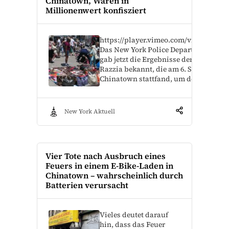
Chinatown, Waren in
Millionenwert konfisziert
https://player.vimeo.com/video/86440
Das New York Police Department (NY
gab jetzt die Ergebnisse der massiven
Razzia bekannt, die am 6. September 
Chinatown stattfand, um dem Hande
New York Aktuell
Vier Tote nach Ausbruch eines
Feuers in einem E-Bike-Laden in
Chinatown – wahrscheinlich durch
Batterien verursacht
Vieles deutet darauf
hin, dass das Feuer