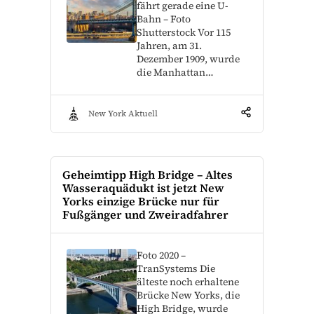
fährt gerade eine U-
Bahn – Foto
Shutterstock Vor 115
Jahren, am 31.
Dezember 1909, wurde
die Manhattan…
New York Aktuell
Geheimtipp High Bridge – Altes
Wasseraquädukt ist jetzt New
Yorks einzige Brücke nur für
Fußgänger und Zweiradfahrer
Foto 2020 –
TranSystems Die
älteste noch erhaltene
Brücke New Yorks, die
High Bridge, wurde