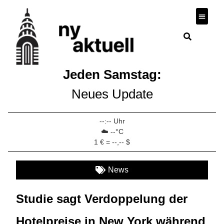
Wirtscha
Jeden Samstag:
Neues Update
--:-- Uhr
☁️ --°C
1 € = --,-- $
News
Studie sagt Verdoppelung der
Hotelpreise in New York während