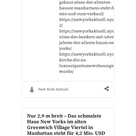
gebaut-eines-der-altesten-
hauser-manhattans-steht-fur-12-
mio-usd-zum-verkauf/
https://newyorkaktuell.nyc/4576-
2/
https://newyorkaktuell.nyc/die-
ulme-des-henkers-mit-uber-300-
jahren-der-alteste-baum-new-
yorks/
https://newyorkaktuell.nyc/alte-
kirche-die-zu-
luxuseigentumswohnungen-
wurde/
New York Aktuell
Nur 2,9 m breit – Das schmalste
Haus New Yorks im alten
Greenwich Village Viertel in
Manhattan steht für 4,2 Mio. USD