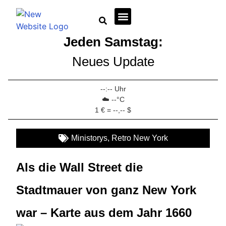
Jeden Samstag:
Wirtschaft + Immobilien
Neues Update
--:-- Uhr
☁️ --°C
1 € = --,-- $
Ministorys
,
Retro New York
Als die Wall Street die
Stadtmauer von ganz New York
war – Karte aus dem Jahr 1660