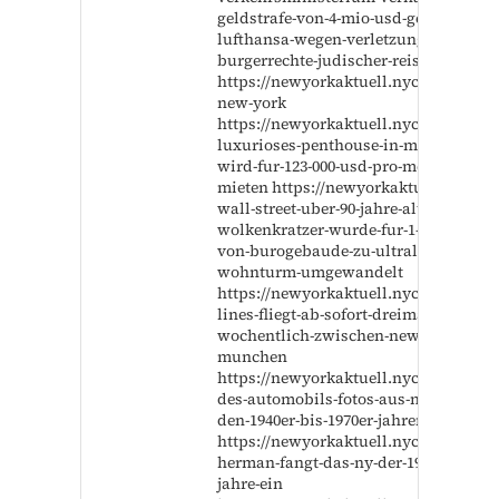
geldstrafe-von-4-mio-usd-gegen-
lufthansa-wegen-verletzung-der-
burgerrechte-judischer-reisender/
https://newyorkaktuell.nyc/twa-hotel-
new-york
https://newyorkaktuell.nyc/ultra-
luxurioses-penthouse-in-manhattan-
wird-fur-123-000-usd-pro-monat-zu-
mieten https://newyorkaktuell.nyc/on
wall-street-uber-90-jahre-alter-art-deco
wolkenkratzer-wurde-fur-1-5-mrd-usd
von-burogebaude-zu-ultraluxuriosen-
wohnturm-umgewandelt
https://newyorkaktuell.nyc/delta-air-
lines-fliegt-ab-sofort-dreimal-
wochentlich-zwischen-new-york-jfk-u
munchen
https://newyorkaktuell.nyc/goldene-ze
des-automobils-fotos-aus-new-york-v
den-1940er-bis-1970er-jahren
https://newyorkaktuell.nyc/robert-
herman-fangt-das-ny-der-1970er-und-8
jahre-ein