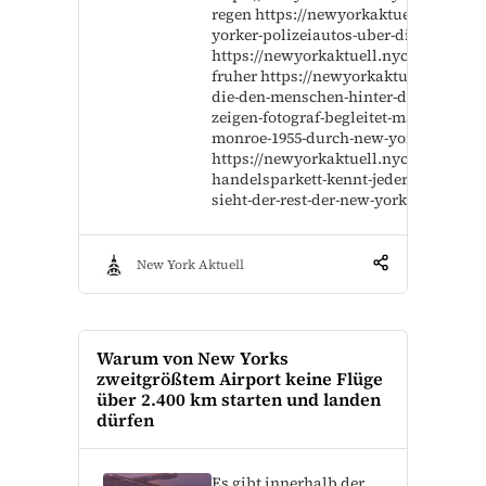
regen https://newyorkaktuell.nyc/new
yorker-polizeiautos-uber-die-jahre
https://newyorkaktuell.nyc/trendviert
fruher https://newyorkaktuell.nyc/bil
die-den-menschen-hinter-dem-image-
zeigen-fotograf-begleitet-marilyn-
monroe-1955-durch-new-york
https://newyorkaktuell.nyc/das-
handelsparkett-kennt-jeder-aber-wie-
sieht-der-rest-der-new-yorker-borse-a
New York Aktuell
Warum von New Yorks
zweitgrößtem Airport keine Flüge
über 2.400 km starten und landen
dürfen
Es gibt innerhalb der