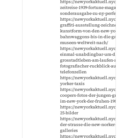
https://newyorkaktuell.nyc/spektakul
zeitreise-1939-fortune-magazin-
sonderausgabe-zu-ny-perfekte-auflos
https://newyorkaktuell.nyc/new-york-
graffiti-ausstellung-zeichnet-weg-der-
kunstform-von-den-new-yorker-u-
bahnwaggons-bis-in-die-galerien-und
museen-weltweit-nach/
https://newyorkaktuell.nyc/sie-waren
einmal-unabdingbar-um-das-schnelle
grosstadtleben-am-laufen-zu-halten-e
fotografischer-ruckblick-auf-new-york
telefonzellen
https://newyorkaktuell.nyc/alte-new-
yorker-taxis
https://newyorkaktuell.nyc/martha-
coopers-fotos-der-jungen-graffiti-szen
im-new-york-der-fruhen-1980er-jahre-
https://newyorkaktuell.nyc/times-squ
25-bilder
https://newyorkaktuell.nyc/kunst-auf
der-strasse-die-new-norker-street-art-
galleries
https://newyorkaktuell.nyc/new-york-