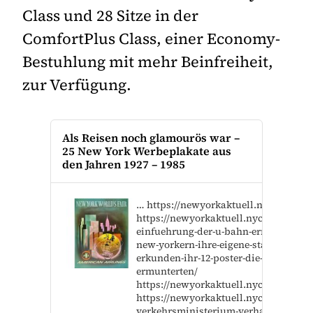
Class und 28 Sitze in der
ComfortPlus Class, einer Economy-
Bestuhlung mit mehr Beinfreiheit,
zur Verfügung.
Als Reisen noch glamourös war –
25 New York Werbeplakate aus
den Jahren 1927 – 1985
… https://newyorkaktuell.nyc/199612-2
https://newyorkaktuell.nyc/die-
einfuehrung-der-u-bahn-ermoeglichte-
new-yorkern-ihre-eigene-stadt-zu-
erkunden-ihr-12-poster-die-sie-dazu-
ermunterten/
https://newyorkaktuell.nyc/183082-2
https://newyorkaktuell.nyc/us-
verkehrsministerium-verhangt-