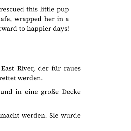
escued this little pup
safe, wrapped her in a
orward to happier days!
East River, der für raues
rettet werden.
s und in eine große Decke
gemacht werden. Sie wurde