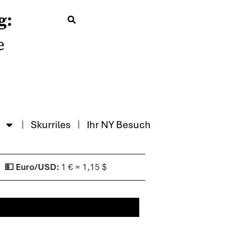
g:
e
Skurriles
Ihr NY Besuch
1 € = 1,15 $