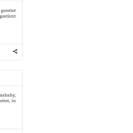
gerettet
gestürzt
umababy,
ttet, in