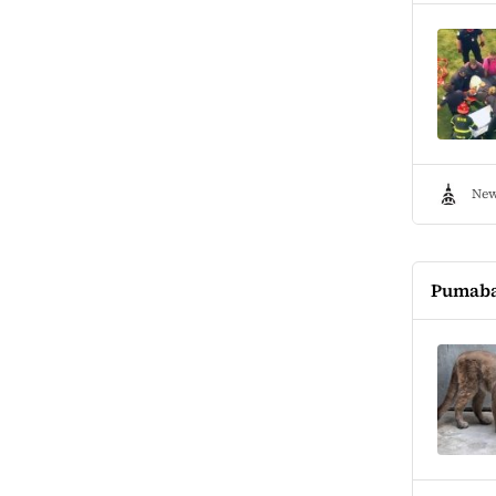
New
Pumaba