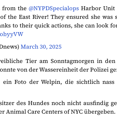
s from the
@NYPDSpecialops
Harbor Unit r
’ of the East River! They ensured she was 
ks to their quick actions, she can look f
wMobyyVW
Dnews)
March 30, 2025
eibliche Tier am Sonntagmorgen in den 
konnte von der Wassereinheit der Polizei ge
 ein Foto der Welpin, die sichtlich nas
esitzer des Hundes noch nicht ausfindig 
der Animal Care Centers of NYC übergeben.