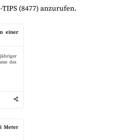
7-TIPS (8477) anzurufen.
n einer
ähriger
hme des
i Meter