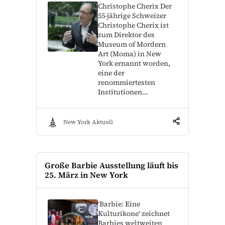
Christophe Cherix Der
55-jährige Schweizer
Christophe Cherix ist
zum Direktor des
Museum of Mordern
Art (Moma) in New
York ernannt worden,
eine der
renommiertesten
Institutionen…
New York Aktuell
Große Barbie Ausstellung läuft bis
25. März in New York
‘Barbie: Eine
Kulturikone‘ zeichnet
Barbies weltweiten