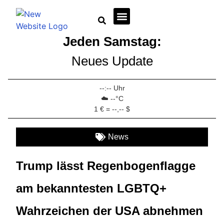
Jeden Samstag:
Wirtschaft + Immobilien
Neues Update
--:-- Uhr
☁️ --°C
1 € = --,-- $
News
Trump lässt Regenbogenflagge
am bekanntesten LGBTQ+
Wahrzeichen der USA abnehmen