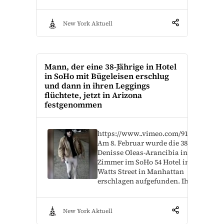
New York Aktuell
Mann, der eine 38-Jährige in Hotel
in SoHo mit Bügeleisen erschlug
und dann in ihren Leggings
flüchtete, jetzt in Arizona
festgenommen
https://www..vimeo.com/915517443?
Am 8. Februar wurde die 38-jährige
Denisse Oleas-Arancibia in einem
Zimmer im SoHo 54 Hotel in der
Watts Street in Manhattan
erschlagen aufgefunden. Ihre…
New York Aktuell