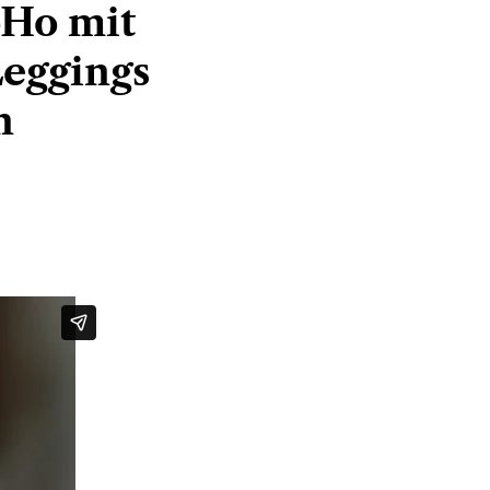
oHo mit
Leggings
n