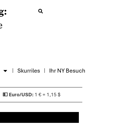
g:
e
Skurriles
Ihr NY Besuch
1 € = 1,15 $