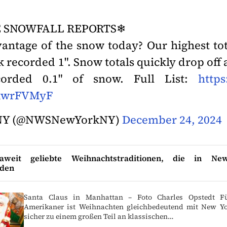
 SNOWFALL REPORTS❄
antage of the snow today? Our highest tota
k recorded 1". Snow totals quickly drop off a
corded 0.1" of snow. Full List:
https
sJkwrFVMyF
 NY (@NWSNewYorkNY)
December 24, 2024
aweit geliebte Weihnachtstraditionen, die in N
nden
Santa Claus in Manhattan – Foto Charles Opstedt Fü
Amerikaner ist Weihnachten gleichbedeutend mit New Y
sicher zu einem großen Teil an klassischen…