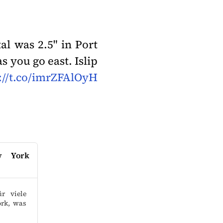
l was 2.5" in Port
s you go east. Islip
://t.co/imrZFAlOyH
ew York
r viele
ork, was