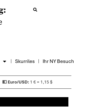
g:
e
Skurriles
Ihr NY Besuch
1 € = 1,15 $