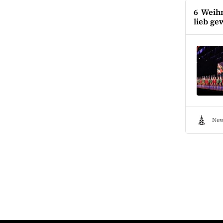
6 Weih
lieb g
New