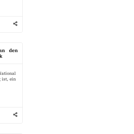
 an den
k
ational
ist, ein