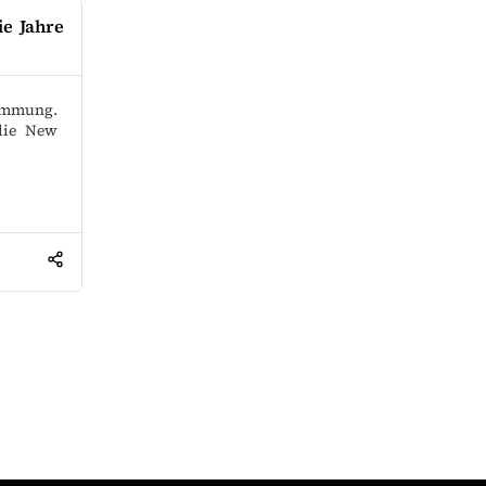
e Jahre
timmung.
 die New