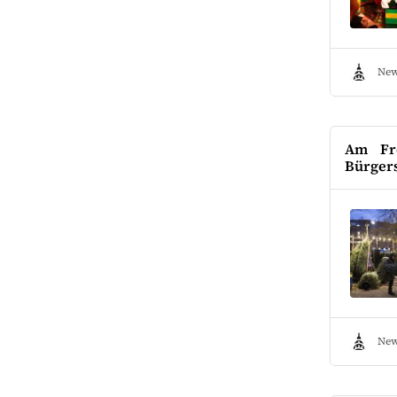
New
Am Fre
Bürgers
New