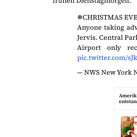
frühen Dienstagmorgen.
❄CHRISTMAS EVE
Anyone taking adv
Jervis. Central Par
Airport only re
pic.twitter.com/
— NWS New York
Amerik
entsta