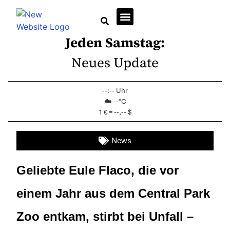
Jeden Samstag:
Wirtschaft + Immobilien
Neues Update
--:-- Uhr
☁️ --°C
1 € = --,-- $
News
Geliebte Eule Flaco, die vor
einem Jahr aus dem Central Park
Zoo entkam, stirbt bei Unfall –