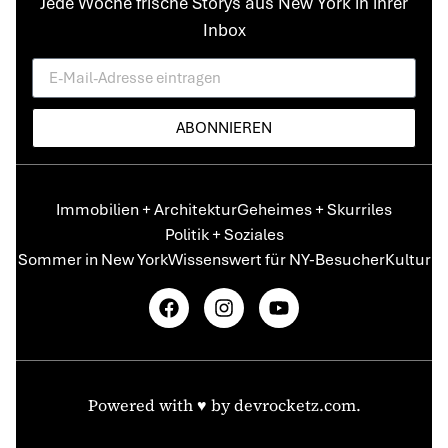
Jede Woche frische Storys aus New York in ihrer
Inbox
ABONNIEREN
Immobilien + Architektur
Geheimes + Skurriles
Politik + Soziales
Sommer in New York
Wissenswert für NY-Besucher
Kultur
Powered with ♥️ by
devrocketz.com
.