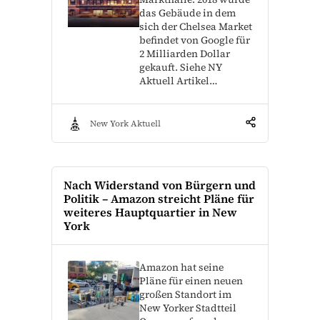
das Gebäude in dem
sich der Chelsea Market
befindet von Google für
2 Milliarden Dollar
gekauft. Siehe NY
Aktuell Artikel…
New York Aktuell
Nach Widerstand von Bürgern und
Politik – Amazon streicht Pläne für
weiteres Hauptquartier in New
York
Amazon hat seine
Pläne für einen neuen
großen Standort im
New Yorker Stadtteil