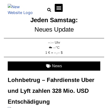
Jeden Samstag:
Wirtschaft + Immobilien
Neues Update
--:-- Uhr
☁️ --°C
1 € = --,-- $
News
Lohnbetrug – Fahrdienste Uber
und Lyft zahlen 328 Mio. USD
Entschädigung