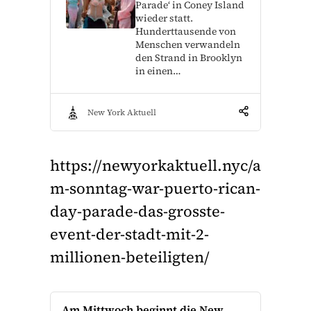
Parade‘ in Coney Island
wieder statt.
Hunderttausende von
Menschen verwandeln
den Strand in Brooklyn
in einen…
New York Aktuell
https://newyorkaktuell.nyc/a
m-sonntag-war-puerto-rican-
day-parade-das-grosste-
event-der-stadt-mit-2-
millionen-beteiligten/
Am Mittwoch beginnt die New