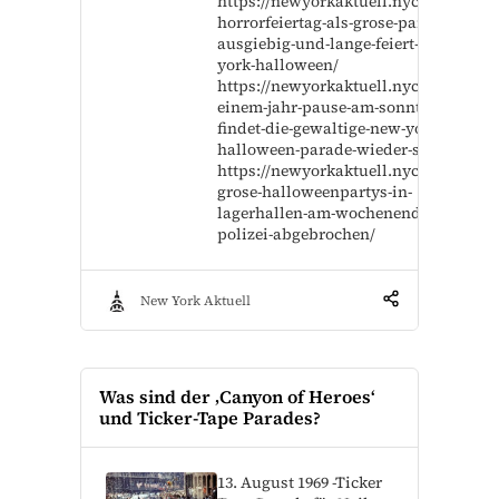
https://newyorkaktuell.nyc/der-
horrorfeiertag-als-grose-party-so-
ausgiebig-und-lange-feiert-new-
york-halloween/
https://newyorkaktuell.nyc/nach-
einem-jahr-pause-am-sonntag-
findet-die-gewaltige-new-yorker-
halloween-parade-wieder-statt/
https://newyorkaktuell.nyc/zwei-
grose-halloweenpartys-in-
lagerhallen-am-wochenende-von-
polizei-abgebrochen/
New York Aktuell
Was sind der ‚Canyon of Heroes‘
und Ticker-Tape Parades?
13. August 1969 -Ticker