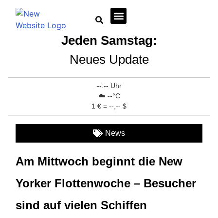
Jeden Samstag:
Wirtschaft + Immobilien
Neues Update
--:-- Uhr
☁️ --°C
1 € = --,-- $
News
Am Mittwoch beginnt die New
Yorker Flottenwoche – Besucher
sind auf vielen Schiffen