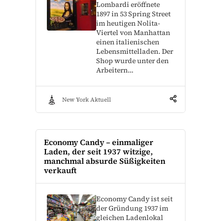
Lombardi eröffnete
1897 in 53 Spring Street
im heutigen Nolita-
Viertel von Manhattan
einen italienischen
Lebensmittelladen. Der
Shop wurde unter den
Arbeitern…
New York Aktuell
Economy Candy – einmaliger
Laden, der seit 1937 witzige,
manchmal absurde Süßigkeiten
verkauft
Economy Candy ist seit
der Gründung 1937 im
gleichen Ladenlokal