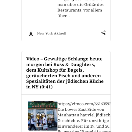
man über die Größe des
Restaurants, vor allem
über…
New York Aktuell
Video – Gewaltige Schlange heute
morgen bei Russ & Daughters,
dem Kultshop für Bagels,
geräucherten Fisch und anderen
Spezialitäten der jüdischen Küche
in NY (0:41)
https://vimeo.com/661635924
Die Lower East Side von
Manhattan hat viel jüdische
Geschichte. Für unzählige
Einwanderer im 19. und 20.
Jh. war das Viertel die erste