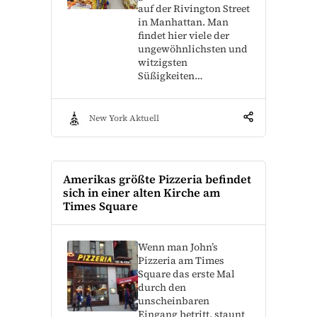
auf der Rivington Street
in Manhattan. Man
findet hier viele der
ungewöhnlichsten und
witzigsten
Süßigkeiten…
New York Aktuell
Amerikas größte Pizzeria befindet
sich in einer alten Kirche am
Times Square
Wenn man John’s
Pizzeria am Times
Square das erste Mal
durch den
unscheinbaren
Eingang betritt, staunt