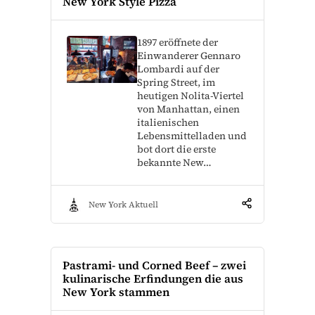
New York Style Pizza
1897 eröffnete der
Einwanderer Gennaro
Lombardi auf der
Spring Street, im
heutigen Nolita-Viertel
von Manhattan, einen
italienischen
Lebensmittelladen und
bot dort die erste
bekannte New…
New York Aktuell
Pastrami- und Corned Beef – zwei
kulinarische Erfindungen die aus
New York stammen