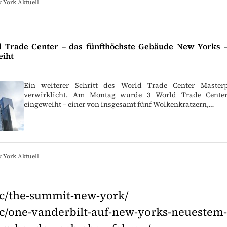
 York Aktuell
d Trade Center – das fünfthöchste Gebäude New Yorks 
eiht
Ein weiterer Schritt des World Trade Center Masterp
verwirklicht. Am Montag wurde 3 World Trade Cente
eingeweiht – einer von insgesamt fünf Wolkenkratzern,…
 York Aktuell
yc/the-summit-new-york/
yc/one-vanderbilt-auf-new-yorks-neuestem