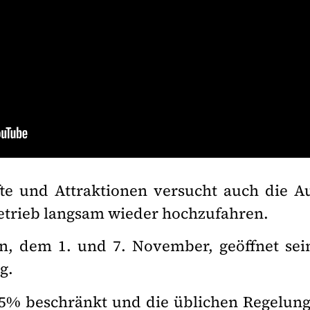
te und Attraktionen versucht auch die A
etrieb langsam wieder hochzufahren.
en, dem 1. und 7. November, geöffnet se
g.
25% beschränkt und die üblichen Regelun