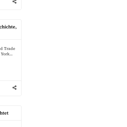
hichte,
ld Trade
w York…
htet