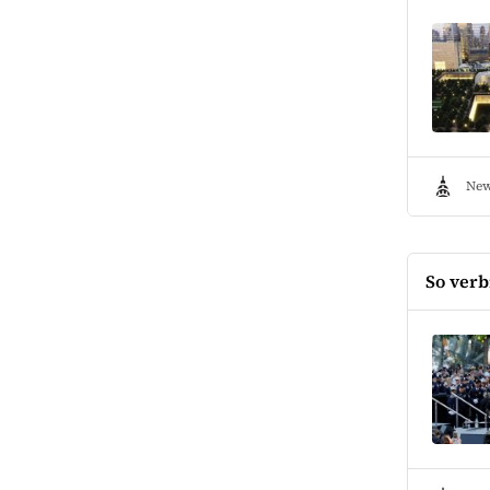
New
So verb