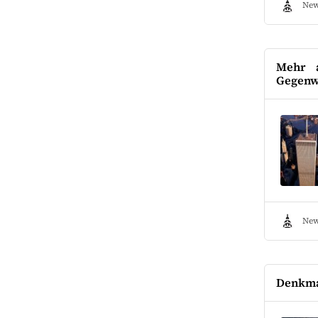
New
Mehr a
Gegenw
New
Denkmal