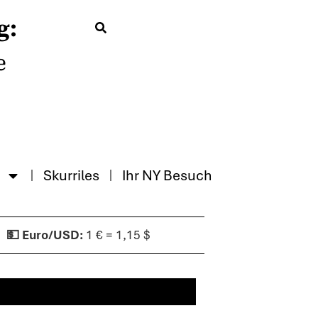
g:
e
Skurriles
Ihr NY Besuch
1 € = 1,15 $