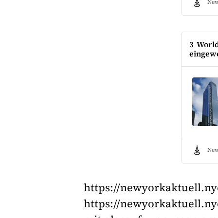
New
3 Worl
eingew
New
https://newyorkaktuell.n
https://newyorkaktuell.n