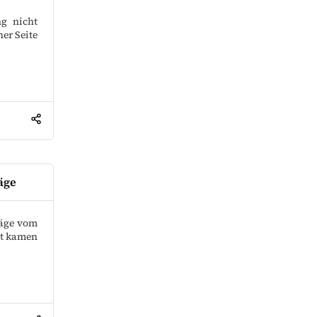
g nicht
ner Seite
äge
läge vom
dt kamen