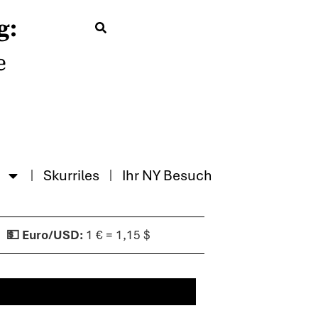
g:
e
Skurriles
Ihr NY Besuch
1 € = 1,15 $