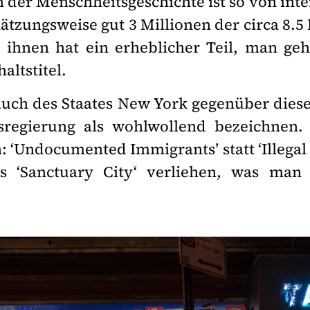
n der Menschheitsgeschichte ist so von in
ätzungsweise gut 3 Millionen der circa 8.5
ihnen hat ein erheblicher Teil, man ge
haltstitel.
d auch des Staates New York gegenüber di
regierung als wohlwollend bezeichnen.
 ‘Undocumented Immigrants’ statt ‘Illegal A
s ‘Sanctuary City‘ verliehen, was man e