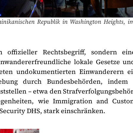
inikanischen Republik in Washington Heights, i
n offizieller Rechtsbegriff, sondern e
wandererfreundliche lokale Gesetze und
ieten undokumentierten Einwanderern e
ebung durch Bundesbehörden, indem 
nststellen – etwa den Strafverfolgungsbe
egenheiten, wie Immigration and Cust
ecurity DHS, stark einschränken.