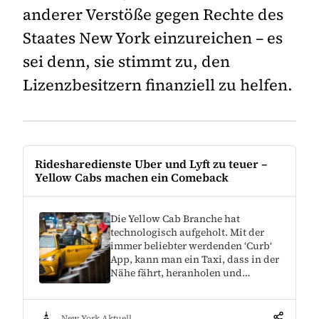
anderer Verstöße gegen Rechte des
Staates New York einzureichen – es
sei denn, sie stimmt zu, den
Lizenzbesitzern finanziell zu helfen.
Ridesharedienste Uber und Lyft zu teuer –
Yellow Cabs machen ein Comeback
Die Yellow Cab Branche hat
technologisch aufgeholt. Mit der
immer beliebter werdenden ‘Curb‘
App, kann man ein Taxi, dass in der
Nähe fährt, heranholen und…
New York Aktuell