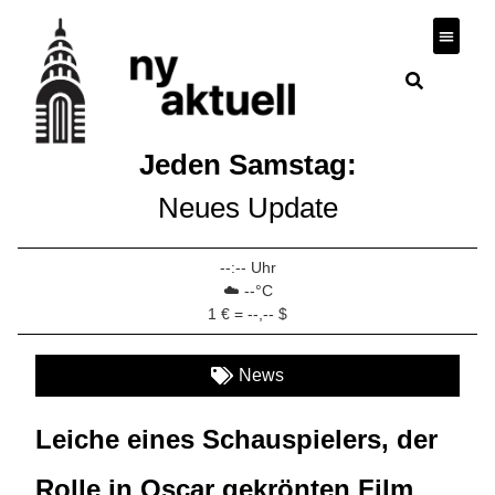
Wirtscha
Jeden Samstag:
Neues Update
--:-- Uhr
☁️ --°C
1 € = --,-- $
News
Leiche eines Schauspielers, der
Rolle in Oscar gekrönten Film