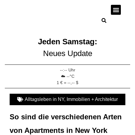
Wirtschaft + I
Jeden Samstag:
Neues Update
--:-- Uhr
☁️ --°C
1 € = --,-- $
Alltagsleben in NY
,
Immobilien + Architektur
So sind die verschiedenen Arten
von Apartments in New York