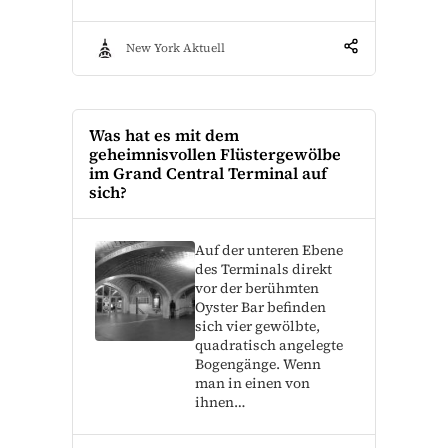
New York Aktuell
Was hat es mit dem
geheimnisvollen Flüstergewölbe
im Grand Central Terminal auf
sich?
Auf der unteren Ebene
des Terminals direkt
vor der berühmten
Oyster Bar befinden
sich vier gewölbte,
quadratisch angelegte
Bogengänge. Wenn
man in einen von
ihnen…