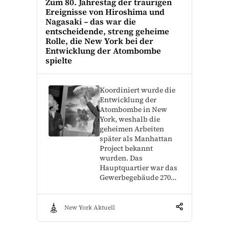
Zum 80. Jahrestag der traurigen
Ereignisse von Hiroshima und
Nagasaki – das war die
entscheidende, streng geheime
Rolle, die New York bei der
Entwicklung der Atombombe
spielte
Koordiniert wurde die
Entwicklung der
Atombombe in New
York, weshalb die
geheimen Arbeiten
später als Manhattan
Project bekannt
wurden. Das
Hauptquartier war das
Gewerbegebäude 270…
New York Aktuell