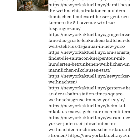
https://newyorkaktuell.nyc/damit-besucher
die-weihnachtsattraktionen-auf-dem-
ikonischen-boulevard-besser-geniesen-
konnen-die-5th-avenue-wird-zur-
fusgangerzone/
https://newyorkaktuell.nyc/gingerbread-
lane-das-groste-lebkuchenstadtchen-der-
welt-steht-bis-15-januar-in-new-york/
https://newyorkaktuell.nyc/am-samstag-
findet-die-santacon-kneipentour-mit-
hunderten-betrunkenen-weiblichen-und-
mannlichen-nikolausen-statt/
https://newyorkaktuell.nyc/newyorker-
weihnachten/
https://newyorkaktuell.nyc/gestern-abend-
an-der-u-bahn-station-times-square-
weihnachtsgruse-im-new-york-style/
https://newyorkaktuell.nyc/beim-kult-
nikolaus-macys-geht-nur-noch-mit-termin/
https://newyorkaktuell.nyc/warum-new-
yorker-juden-sei-jahrzehnten-an-
weihnachten-in-chinesische-restaurants-
stromen/ https://newyorkaktuell.nyc/in-