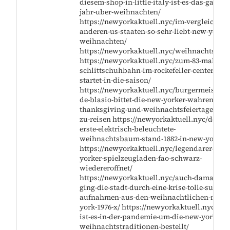
diesem-shop-in-little-italy-ist-es-das-ganze-
jahr-uber-weihnachten/
https://newyorkaktuell.nyc/im-vergleich-zu
anderen-us-staaten-so-sehr-liebt-new-york-
weihnachten/
https://newyorkaktuell.nyc/weihnachtsfilm
https://newyorkaktuell.nyc/zum-83-mal-
schlittschuhbahn-im-rockefeller-center-
startet-in-die-saison/
https://newyorkaktuell.nyc/burgermeister-
de-blasio-bittet-die-new-yorker-wahrend-de
thanksgiving-und-weihnachtsfeiertage-nich
zu-reisen https://newyorkaktuell.nyc/der-
erste-elektrisch-beleuchtete-
weihnachtsbaum-stand-1882-in-new-york/
https://newyorkaktuell.nyc/legendarer-new
yorker-spielzeugladen-fao-schwarz-
wiedereroffnet/
https://newyorkaktuell.nyc/auch-damals-
ging-die-stadt-durch-eine-krise-tolle-super-8
aufnahmen-aus-den-weihnachtlichen-new-
york-1976-x/ https://newyorkaktuell.nyc/so-
ist-es-in-der-pandemie-um-die-new-yorker-
weihnachtstraditionen-bestellt/