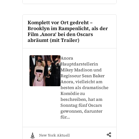
Komplett vor Ort gedreht –
Brooklyn im Rampenlicht, als der
Film ‚Anora‘ bei den Oscars
abräumt (mit Trailer)
Anora
Hauptdarstellerin
Mikey Madison und
Regisseur Sean Baker
Anora, vielleicht am
besten als dramatische
Komödie zu
beschreiben, hat am
Sonntag fünf Oscars
gewonnen, darunter
für…
New York Aktuell