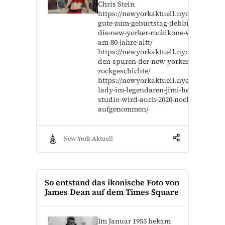
Chris Stein
https://newyorkaktuell.nyc/alles-
gute-zum-geburtstag-debbie-harry-
die-new-yorker-rockikone-wurde-
am-80-jahre-altt/
https://newyorkaktuell.nyc/auf-
den-spuren-der-new-yorker-
rockgeschichte/
https://newyorkaktuell.nyc/electric-
lady-im-legendaren-jimi-hendrix-
studio-wird-auch-2020-noch-musik-
aufgenommen/
New York Aktuell
So entstand das ikonische Foto von
James Dean auf dem Times Square
Im Januar 1955 bekam