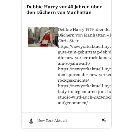
Debbie Harry vor 40 Jahren über
den Dächern von Manhattan
Debbie Harry 1979 über den
Dächern von Manhattan – Foto –
Chris Stein
https://newyorkaktuell.nyc/alles-
gute-zum-geburtstag-debbie-harry-
die-new-yorker-rockikone-wurde-
am-80-jahre-altt/
https://newyorkaktuell.nyc/auf-
den-spuren-der-new-yorker-
rockgeschichte/
https://newyorkaktuell.nyc/electric-
lady-im-legendaren-jimi-hendrix-
studio-wird-auch-2020-noch-musik-
aufgenommen/
New York Aktuell