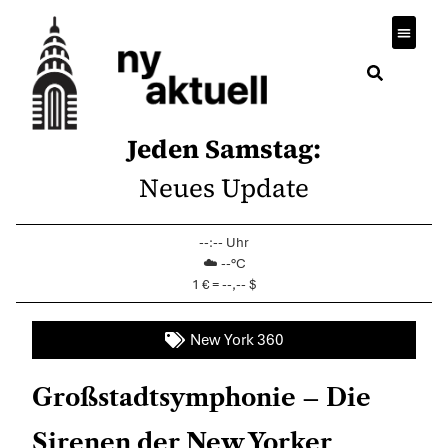
Wirtsch
Jeden Samstag:
Neues Update
--:-- Uhr
☁️ --°C
1 € = --,-- $
New York 360
Großstadtsymphonie – Die
Sirenen der New Yorker